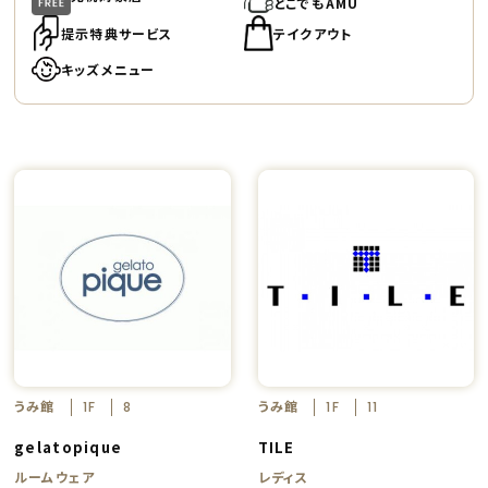
どこでもAMU
提示特典サービス
テイクアウト
キッズメニュー
うみ館
うみ館
1F
8
1F
11
gelatopique
TILE
ルームウェア
レディス