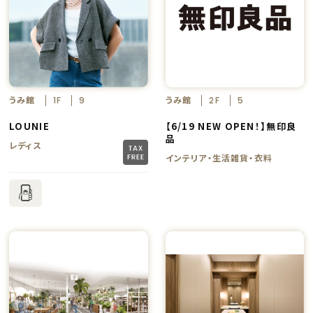
うみ館
うみ館
1F
9
2F
5
LOUNIE
【6/19 NEW OPEN！】無印良
品
レディス
インテリア・生活雑貨・衣料