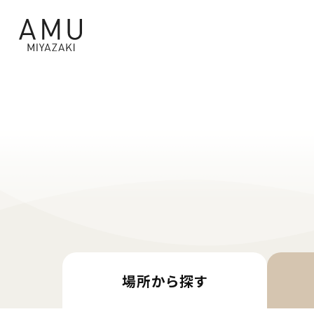
場所から
探す