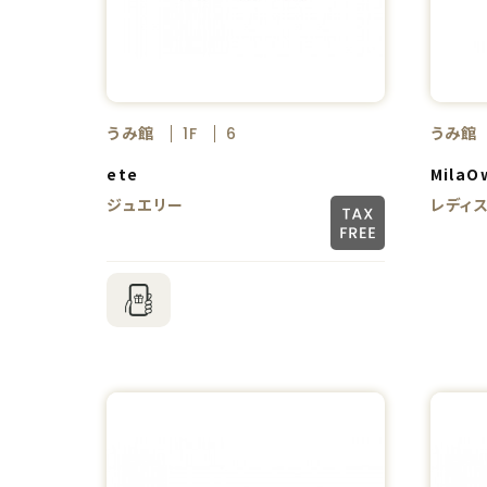
うみ館
うみ館
1F
6
ete
MilaO
ジュエリー
レディ