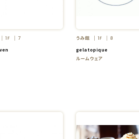
うみ館
1F
7
1F
8
wen
gelatopique
ス
ルームウェア