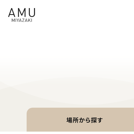
場所から
探す