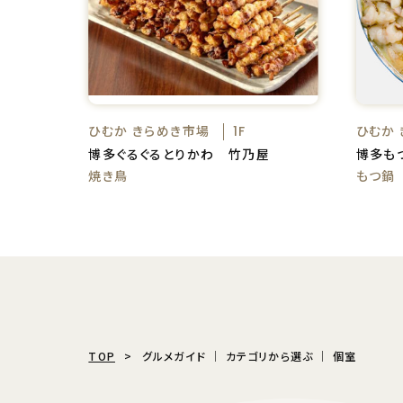
ひむか きらめき市場
ひむか
1F
博多ぐるぐるとりかわ 竹乃屋
博多も
焼き鳥
もつ鍋
TOP
グルメガイド │ カテゴリから選ぶ │ 個室