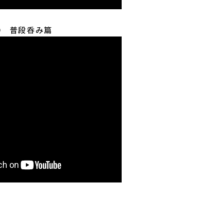
② 普段呑み篇