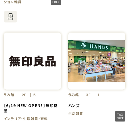
ション雑貨
うみ館
うみ館
2F
5
3F
1
【6/19 NEW OPEN！】無印良
ハンズ
品
生活雑貨
インテリア・生活雑貨・衣料