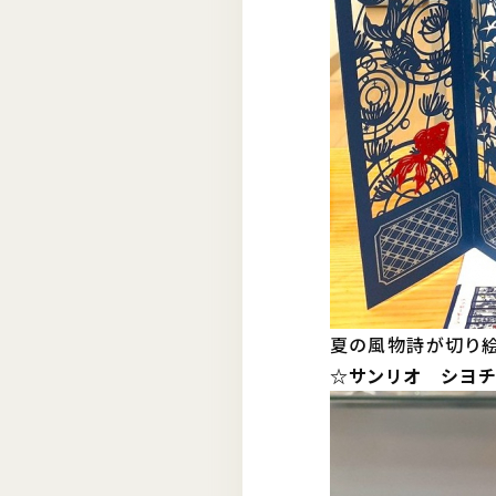
夏の風物詩が切り絵
☆サンリオ シヨチユ