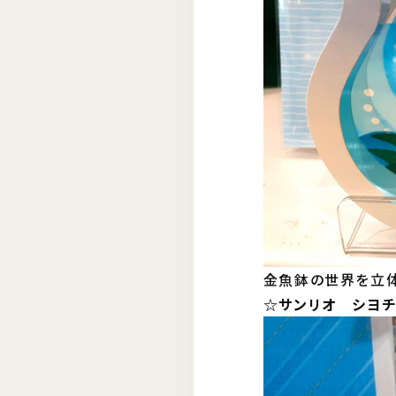
金魚鉢の世界を立体
☆サンリオ シヨチユ