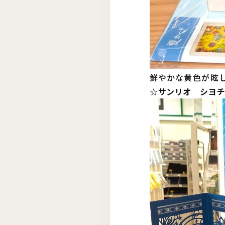
鮮やかな黄色が眩し
☆サンリオ シヨチユ