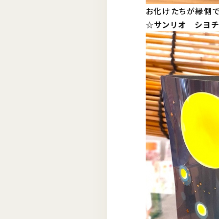
お化けたちが縁側で
☆サンリオ シヨチユ